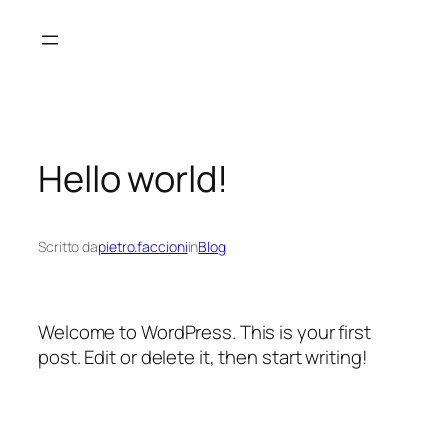
Vai
al
contenuto
Hello world!
Scritto da
pietro.faccioni
in
Blog
Welcome to WordPress. This is your first
post. Edit or delete it, then start writing!